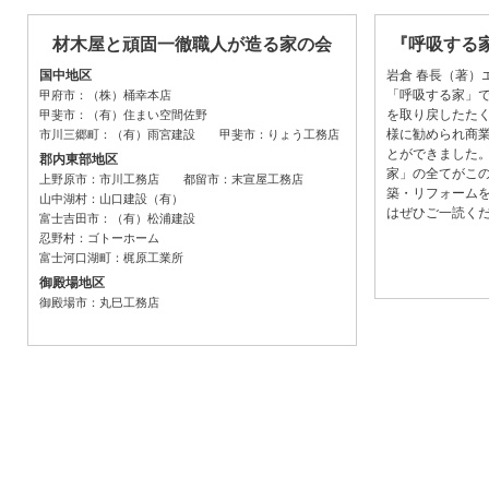
材木屋と頑固一徹職人が造る家の会
『呼吸する
国中地区
岩倉 春長（著）
「呼吸する家」
甲府市：（株）桶幸本店
を取り戻したた
甲斐市：（有）住まい空間佐野
様に勧められ商
市川三郷町：（有）雨宮建設 甲斐市：りょう工務店
とができました
郡内東部地区
家」の全てがこ
上野原市：市川工務店 都留市：末宣屋工務店
築・リフォーム
山中湖村：山口建設（有）
はぜひご一読く
富士吉田市：（有）松浦建設
忍野村：ゴトーホーム
富士河口湖町：梶原工業所
御殿場地区
御殿場市：丸巳工務店