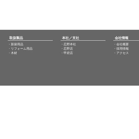
取扱製品
本社／支社
会社情報
・新築用品
・忍野本社
・会社概要
・リフォーム用品
・忍野店
・採用情報
・木材
・甲府店
・アクセス