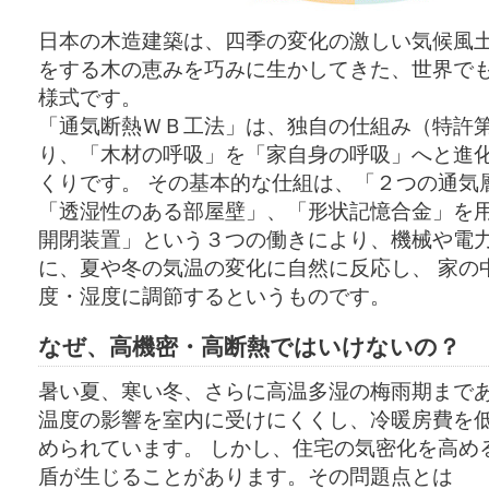
日本の木造建築は、四季の変化の激しい気候風
をする木の恵みを巧みに生かしてきた、世界で
様式です。
「通気断熱ＷＢ工法」は、独自の仕組み（特許第2
り、「木材の呼吸」を「家自身の呼吸」へと進
くりです。 その基本的な仕組は、「２つの通気
「透湿性のある部屋壁」、「形状記憶合金」を
開閉装置」という３つの働きにより、機械や電
に、夏や冬の気温の変化に自然に反応し、 家の
度・湿度に調節するというものです。
なぜ、高機密・高断熱ではいけないの？
暑い夏、寒い冬、さらに高温多湿の梅雨期まで
温度の影響を室内に受けにくくし、冷暖房費を
められています。 しかし、住宅の気密化を高め
盾が生じることがあります。その問題点とは